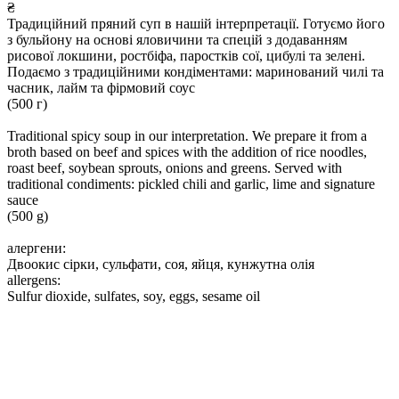
₴
Традиційний пряний суп в нашій інтерпретації. Готуємо його
з бульйону на основі яловичини та спецій з додаванням
рисової локшини, ростбіфа, паростків сої, цибулі та зелені.
Подаємо з традиційними кондіментами: маринований чилі та
часник, лайм та фірмовий соус
(500 г)
Traditional spicy soup in our interpretation. We prepare it from a
broth based on beef and spices with the addition of rice noodles,
roast beef, soybean sprouts, onions and greens. Served with
traditional condiments: pickled chili and garlic, lime and signature
sauce
(500 g)
алергени:
Двоокис сірки, сульфати, соя, яйця, кунжутна олія
allergens:
Sulfur dioxide, sulfates, soy, eggs, sesame oil