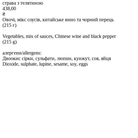
страва з телятиною
438,00
₴
Овочі, мікс соусів, китайське вино та чорний перець
(215 г)
Vegetables, mix of sauces, Chinese wine and black pepper
(215 g)
алергени/allergens:
Двоокис сірки, сульфати, люпин, кунжут, соя, яйця
Dioxide, sulphate, lupine, sesame, soy, eggs