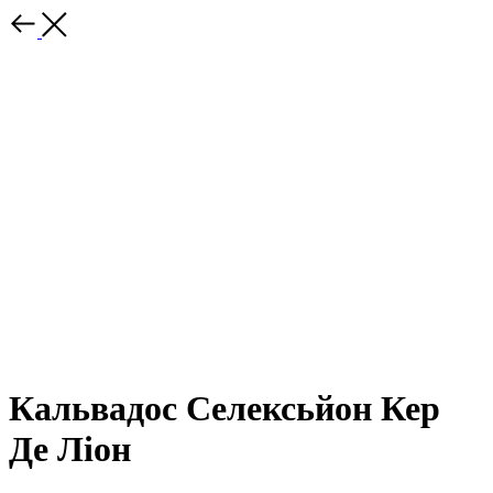
Кальвадос Селексьйон Кер
Де Ліон