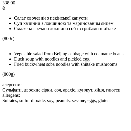
338,00
₴
Салат овочевий з пекінської капусти
Суп качиний з локшиною та маринованим яйцем
Смажена гречана локшина соба з грибами шиїтаке
(800г)
Vegetable salad from Beijing cabbage with edamame beans
Duck soup with noodles and pickled egg
Fried buckwheat soba noodles with shiitake mushrooms
(800g)
алергени:
Сульфати, двоокис сірки, соя, арахіс, кунжут, яйця, глютен
allergens:
Sulfates, sulfur dioxide, soy, peanuts, sesame, eggs, gluten