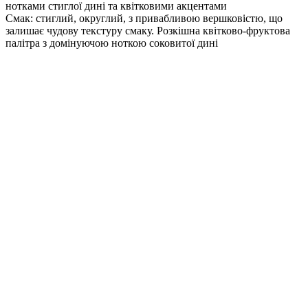
нотками стиглої дині та квітковими акцентами
Смак: стиглий, округлий, з привабливою вершковістю, що
залишає чудову текстуру смаку. Розкішна квітково-фруктова
палітра з домінуючою ноткою соковитої дині